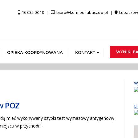
16 632 03 10
biuro@kormed-lubaczow.pl
Lubaczów,
WYNIKI B
OPIEKA KOORDYNOWANA
KONTAKT
W
ów POZ
El
dą mieć wykonywany szybki test wymazowy antygenowy
miejscu w przychodni.