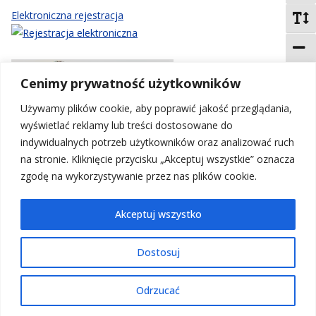
Elektroniczna rejestracja
Domyś
Zmnie
Cenimy prywatność użytkowników
Odtwó
Używamy plików cookie, aby poprawić jakość przeglądania,
Przer
wyświetlać reklamy lub treści dostosowane do
indywidualnych potrzeb użytkowników oraz analizować ruch
na stronie. Kliknięcie przycisku „Akceptuj wszystkie” oznacza
zgodę na wykorzystywanie przez nas plików cookie.
Akceptuj wszystko
Dostosuj
Strona główna
Aktualności
Nasi Lekarze
Odrzucać
Pliki do pobrania
Deklaracja dostępności