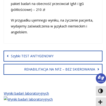
pakiet badań na obecność przeciwciał IgM i IgG
(półilościowe) – 210 zł
W przypadku ujemnego wyniku, na życzenie pacjenta,
wydajemy zaświadczenia w językach niemieckim i
angielskim.
Nawigacja
wpisu
Szybki TEST ANTYGENOWY
REHABILITACJA NA NFZ – BEZ SKIEROWANIA
Język
Toggl
Wyniki badań laboratoryjnych
Zwięk